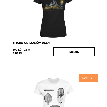
TRIČKO ČARODĚJŮV UČEŇ
490 Kč
(–28 %)
DETAIL
350 Kč
DÁMSKÉ