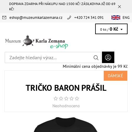
DOPRAVA ZDARMA PŘI NÁKUPU NAD 1500 KČ! ZÁSILKOVNA JIŽ OD 69
KČ!
eshop
@
muzeumkarlazemana.cz
+420 724 341 091
ENG
0 Kč
0 ks /
Minimální cena objednávky je 99 Kč
DÁMSKÉ
TRIČKO BARON PRÁŠIL
Neohodnoceno