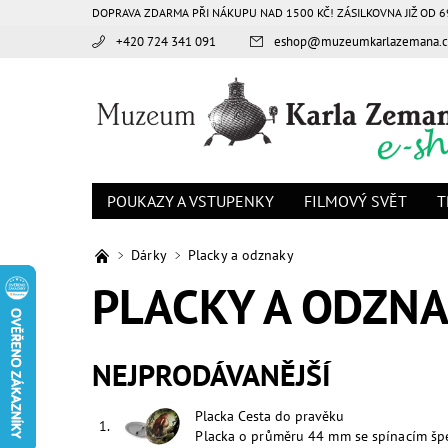
DOPRAVA ZDARMA PŘI NÁKUPU NAD 1500 KČ! ZÁSILKOVNA JIŽ OD 6
+420 724 341 091
eshop
@
muzeumkarlazemana.c
POUKAZY A VSTUPENKY
FILMOVÝ SVĚT
T
Dárky
Placky a odznaky
PLACKY A ODZN
NEJPRODÁVANĚJŠÍ
Placka Cesta do pravěku
1.
Placka o průměru 44 mm se spínacím šp