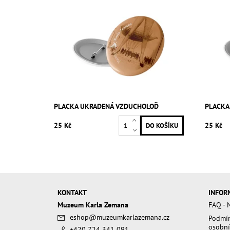
PLACKA UKRADENÁ VZDUCHOLOĎ
PLACKA
25 Kč
25 Kč
KONTAKT
INFOR
Muzeum Karla Zemana
FAQ - N
eshop
@
muzeumkarlazemana.cz
Podmín
osobní
+420 724 341 091