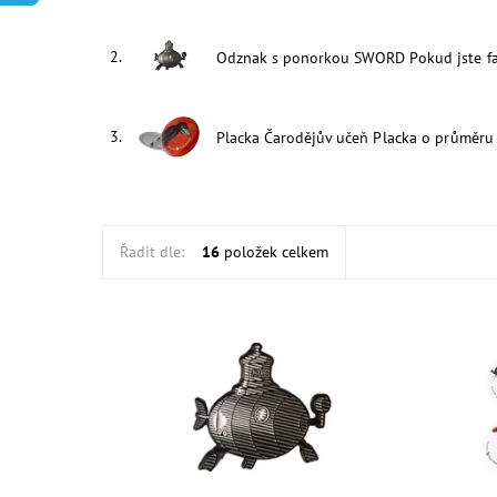
2.
Odznak s ponorkou SWORD
Pokud jste f
3.
Placka Čarodějův učeň
Placka o průměru
Řadit dle:
16
položek celkem