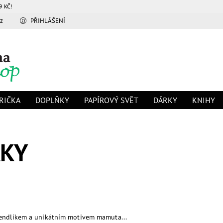
9 KČ!
z
PŘIHLÁŠENÍ
RIČKA
DOPLŇKY
PAPÍROVÝ SVĚT
DÁRKY
KNIHY
AKY
endlíkem a unikátním motivem mamuta...