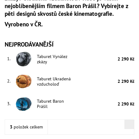
nejoblíbenějším filmem Baron Prášil? Vybírejte z
pěti designů skvostů české kinematografie.
Vyrobeno v ČR.
NEJPRODÁVANĚJŠÍ
Taburet Vynález
1.
2 290 Kč
zkázy
Taburet Ukradená
2.
2 290 Kč
vzducholoď
Taburet Baron
3.
2 290 Kč
Prášil
3
položek celkem