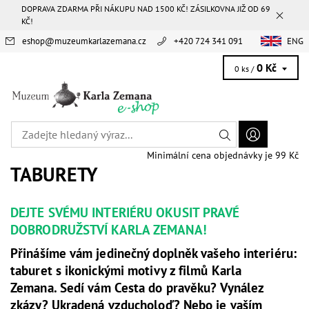
DOPRAVA ZDARMA PŘI NÁKUPU NAD 1500 KČ! ZÁSILKOVNA JIŽ OD 69
KČ!
eshop
@
muzeumkarlazemana.cz
+420 724 341 091
ENG
0 Kč
0 ks /
Minimální cena objednávky je 99 Kč
TABURETY
DEJTE SVÉMU INTERIÉRU OKUSIT PRAVÉ
DOBRODRUŽSTVÍ KARLA ZEMANA!
Přinášíme vám jedinečný doplněk vašeho interiéru:
taburet s ikonickými motivy z filmů Karla
Zemana.
Sedí vám Cesta do pravěku? Vynález
zkázy? Ukradená vzducholoď? Nebo je vaším