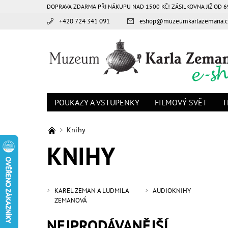
DOPRAVA ZDARMA PŘI NÁKUPU NAD 1500 KČ! ZÁSILKOVNA JIŽ OD 6
+420 724 341 091
eshop
@
muzeumkarlazemana.c
POUKAZY A VSTUPENKY
FILMOVÝ SVĚT
T
Knihy
KNIHY
KAREL ZEMAN A LUDMILA
AUDIOKNIHY
ZEMANOVÁ
NEJPRODÁVANĚJŠÍ