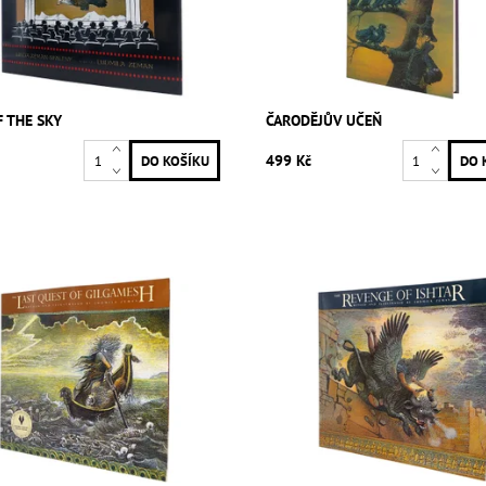
F THE SKY
ČARODĚJŮV UČEŇ
499 Kč