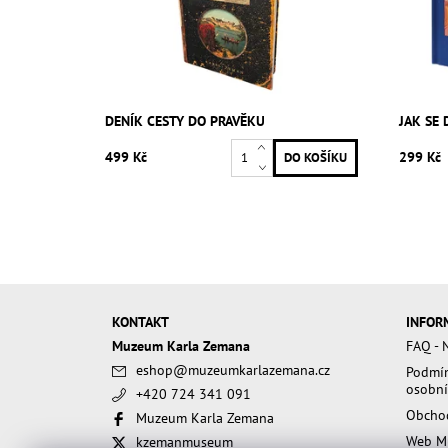
DENÍK CESTY DO PRAVĚKU
JAK SE 
499 Kč
299 Kč
KONTAKT
INFOR
Muzeum Karla Zemana
FAQ - N
eshop
@
muzeumkarlazemana.cz
Podmín
osobní
+420 724 341 091
Obcho
Muzeum Karla Zemana
Web M
kzemanmuseum