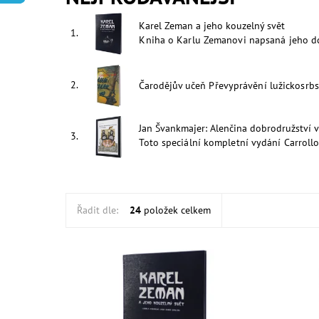
Karel Zeman a jeho kouzelný svět
1.
Kniha o Karlu Zemanovi napsaná jeho d
2.
Čarodějův učeň
Převyprávění lužickosrb
Jan Švankmajer: Alenčina dobrodružství v 
3.
Toto speciální kompletní vydání Carrollo
Řadit dle:
24
položek celkem