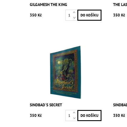
GILGAMESH THE KING
THE LA
350 Kč
350 Kč
SINDBAD´S SECRET
SINDBA
350 Kč
350 Kč