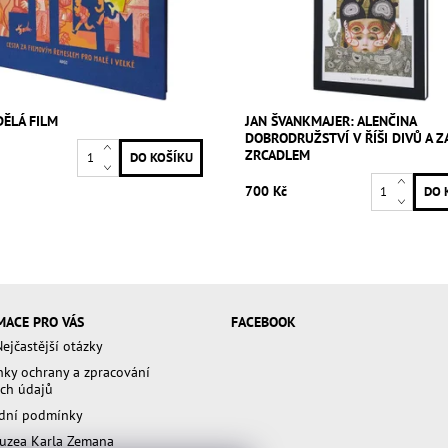
DĚLÁ FILM
JAN ŠVANKMAJER: ALENČINA
DOBRODRUŽSTVÍ V ŘÍŠI DIVŮ A Z
ZRCADLEM
700 Kč
MACE PRO VÁS
FACEBOOK
ejčastější otázky
ky ochrany a zpracování
ch údajů
dní podmínky
uzea Karla Zemana