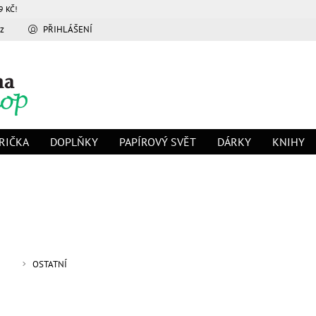
9 KČ!
z
PŘIHLÁŠENÍ
RIČKA
DOPLŇKY
PAPÍROVÝ SVĚT
DÁRKY
KNIHY
OSTATNÍ