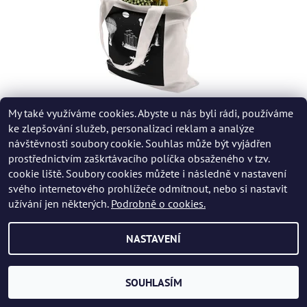
My také využíváme cookies. Abyste u nás byli rádi, používáme
LÁTKOVÁ TAŠKA VYNÁLEZ ZKÁZY
ke zlepšování služeb, personalizaci reklam a analýze
390 Kč
návštěvnosti soubory cookie. Souhlas může být vyjádřen
prostřednictvím zaškrtávacího políčka obsaženého v tzv.
cookie liště. Soubory cookies můžete i následně v nastavení
svého internetového prohlížeče odmítnout, nebo si nastavit
užívání jen některých.
Podrobně o cookies.
NASTAVENÍ
SOUHLASÍM