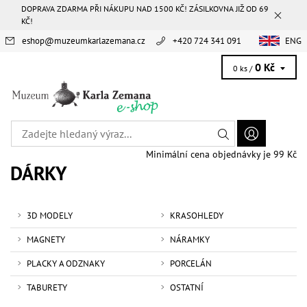
DOPRAVA ZDARMA PŘI NÁKUPU NAD 1500 KČ! ZÁSILKOVNA JIŽ OD 69
KČ!
eshop
@
muzeumkarlazemana.cz
+420 724 341 091
ENG
0 Kč
0 ks /
Minimální cena objednávky je 99 Kč
DÁRKY
3D MODELY
KRASOHLEDY
MAGNETY
NÁRAMKY
PLACKY A ODZNAKY
PORCELÁN
TABURETY
OSTATNÍ