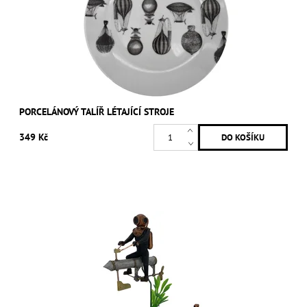
PORCELÁNOVÝ TALÍŘ LÉTAJÍCÍ STROJE
349 Kč