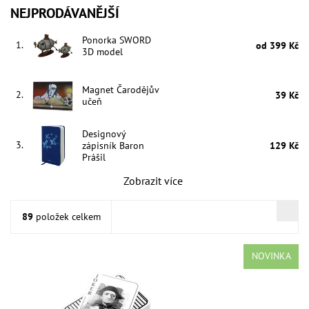
NEJPRODÁVANĚJŠÍ
Ponorka SWORD
1.
od 399 Kč
3D model
Magnet Čarodějův
2.
39 Kč
učeň
Designový
3.
zápisník Baron
129 Kč
Prášil
Zobrazit více
89
položek celkem
NOVINKA