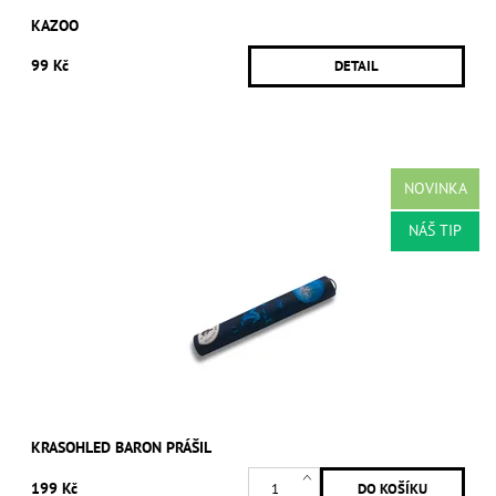
KAZOO
99 Kč
DETAIL
NOVINKA
NÁŠ TIP
KRASOHLED BARON PRÁŠIL
199 Kč