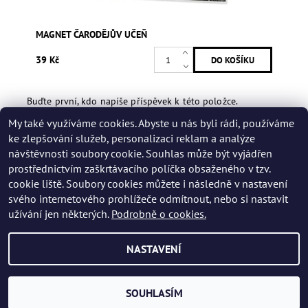
MAGNET ČARODĚJŮV UČEŇ
39 Kč
Buďte první, kdo napíše příspěvek k této položce.
My také využíváme cookies. Abyste u nás byli rádi, používáme
Přidat hodnocení
ke zlepšování služeb, personalizaci reklam a analýze
návštěvnosti soubory cookie. Souhlas může být vyjádřen
prostřednictvím zaškrtávacího políčka obsaženého v tzv.
cookie liště. Soubory cookies můžete i následně v nastavení
svého internetového prohlížeče odmítnout, nebo si nastavit
užívání jen některých.
Podrobně o cookies.
NASTAVENÍ
2026 © Muzeum Karla Zemana, všechna práva vyhrazena
Vytvořil Shoptet
SOUHLASÍM