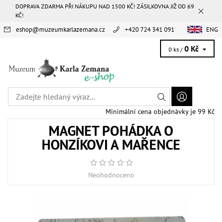
DOPRAVA ZDARMA PŘI NÁKUPU NAD 1500 KČ! ZÁSILKOVNA JIŽ OD 69
KČ!
eshop
@
muzeumkarlazemana.cz
+420 724 341 091
ENG
0 Kč
0 ks /
Minimální cena objednávky je 99 Kč
MAGNET POHÁDKA O
HONZÍKOVI A MAŘENCE
Neohodnoceno