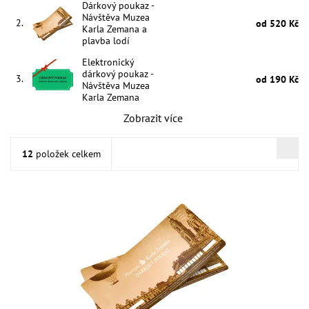
Dárkový poukaz -
Návštěva Muzea
2.
od 520 Kč
Karla Zemana a
plavba lodí
Elektronický
dárkový poukaz -
3.
od 190 Kč
Návštěva Muzea
Karla Zemana
Zobrazit více
12
položek celkem