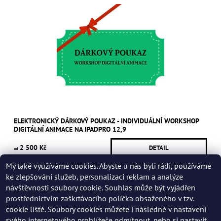
ELEKTRONICKÝ DÁRKOVÝ POUKAZ - INDIVIDUÁLNÍ WORKSHOP
DIGITÁLNÍ ANIMACE NA IPADPRO 12,9
2 500 Kč
DETAIL
od
My také využíváme cookies. Abyste u nás byli rádi, používáme
ke zlepšování služeb, personalizaci reklam a analýze
návštěvnosti soubory cookie. Souhlas může být vyjádřen
prostřednictvím zaškrtávacího políčka obsaženého v tzv.
cookie liště. Soubory cookies můžete i následně v nastavení
svého internetového prohlížeče odmítnout, nebo si nastavit