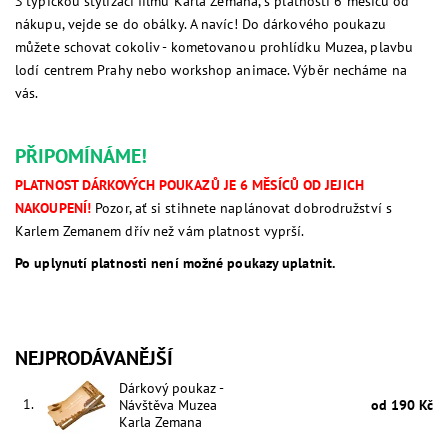
S typickou stylizací filmů Karla Zemana, s platností 6 měsíců od
nákupu, vejde se do obálky. A navíc! Do dárkového poukazu
můžete schovat cokoliv - kometovanou prohlídku Muzea, plavbu
lodí centrem Prahy nebo workshop animace. Výběr necháme na
vás.
PŘIPOMÍNÁME!
PLATNOST DÁRKOVÝCH POUKAZŮ JE 6 MĚSÍCŮ OD JEJICH
NAKOUPENÍ!
Pozor, ať si stihnete naplánovat dobrodružství s
Karlem Zemanem dřív než vám platnost vyprší.
Po uplynutí platnosti není možné poukazy uplatnit.
NEJPRODÁVANĚJŠÍ
Dárkový poukaz -
1.
Návštěva Muzea
od 190 Kč
Karla Zemana