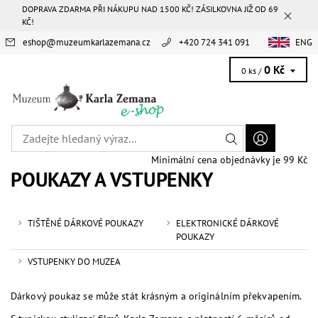
DOPRAVA ZDARMA PŘI NÁKUPU NAD 1500 KČ! ZÁSILKOVNA JIŽ OD 69
KČ!
eshop
@
muzeumkarlazemana.cz
+420 724 341 091
ENG
0 Kč
0 ks /
Minimální cena objednávky je 99 Kč
POUKAZY A VSTUPENKY
TIŠTĚNÉ DÁRKOVÉ POUKAZY
ELEKTRONICKÉ DÁRKOVÉ
POUKAZY
VSTUPENKY DO MUZEA
Dárkový poukaz se může stát krásným a originálním překvapením.