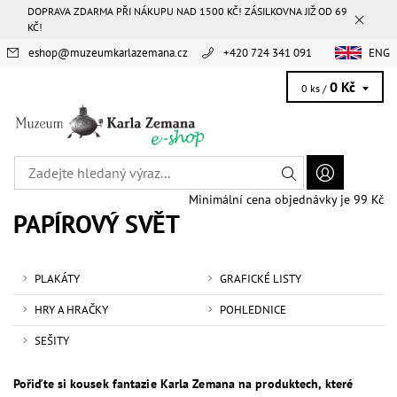
DOPRAVA ZDARMA PŘI NÁKUPU NAD 1500 KČ! ZÁSILKOVNA JIŽ OD 69
KČ!
eshop
@
muzeumkarlazemana.cz
+420 724 341 091
ENG
0 Kč
0 ks /
Minimální cena objednávky je 99 Kč
PAPÍROVÝ SVĚT
PLAKÁTY
GRAFICKÉ LISTY
HRY A HRAČKY
POHLEDNICE
SEŠITY
Pořiďte si kousek fantazie Karla Zemana na produktech, které