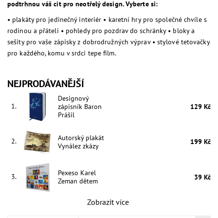
podtrhnou váš cit pro neotřelý design. Vyberte si:
• plakáty pro jedinečný interiér • karetní hry pro společné chvíle s
rodinou a přáteli • pohledy pro pozdrav do schránky • bloky a
sešity pro vaše zápisky z dobrodružných výprav • stylové tetovačky
pro každého, komu v srdci tepe film.
NEJPRODÁVANĚJŠÍ
Designový
1.
zápisník Baron
129 Kč
Prášil
Autorský plakát
2.
199 Kč
Vynález zkázy
Pexeso Karel
3.
39 Kč
Zeman dětem
Zobrazit více