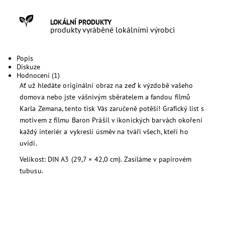
LOKÁLNÍ PRODUKTY
produkty vyráběné lokálními výrobci
Popis
Diskuze
Hodnocení (1)
Ať už hledáte originální obraz na zeď k výzdobě vašeho
domova nebo jste vášnivým sběratelem a fandou filmů
Karla Zemana, tento tisk Vás zaručeně potěší! Grafický list s
motivem z filmu Baron Prášil v ikonických barvách okoření
každý interiér a vykreslí úsměv na tváři všech, kteří ho
uvidí.
Velikost: DIN A3 (29,7 × 42,0 cm). Zasíláme v papírovém
tubusu.