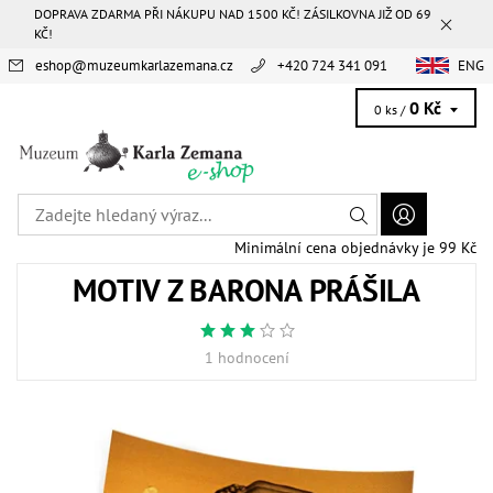
DOPRAVA ZDARMA PŘI NÁKUPU NAD 1500 KČ! ZÁSILKOVNA JIŽ OD 69
KČ!
eshop
@
muzeumkarlazemana.cz
+420 724 341 091
ENG
0 Kč
0 ks /
Minimální cena objednávky je 99 Kč
MOTIV Z BARONA PRÁŠILA
1 hodnocení