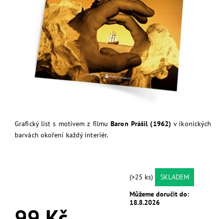
Grafický list s motivem z filmu
Baron Prášil (1962)
v ikonických
barvách okoření každý interiér.
(>25 ks)
SKLADEM
Můžeme doručit do:
18.8.2026
99 Kč