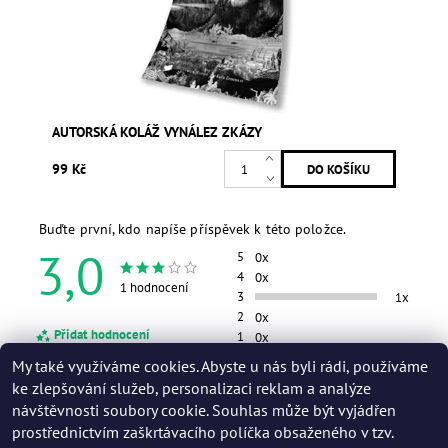
AUTORSKÁ KOLÁŽ VYNÁLEZ ZKÁZY
99 Kč
Buďte první, kdo napíše příspěvek k této položce.
3,0
5
0x
4
0x
1 hodnocení
3
1x
2
0x
Přidat hodnocení
1
0x
My také využíváme cookies. Abyste u nás byli rádi, používáme
ke zlepšování služeb, personalizaci reklam a analýze
návštěvnosti soubory cookie. Souhlas může být vyjádřen
prostřednictvím zaškrtávacího políčka obsaženého v tzv.