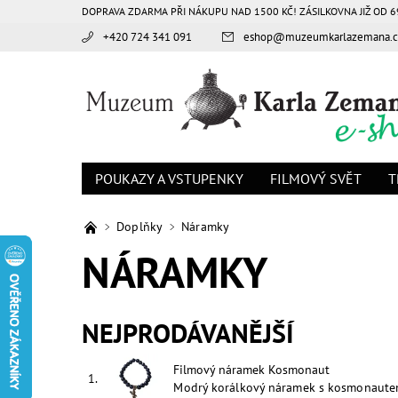
DOPRAVA ZDARMA PŘI NÁKUPU NAD 1500 KČ! ZÁSILKOVNA JIŽ OD 6
+420 724 341 091
eshop
@
muzeumkarlazemana.c
POUKAZY A VSTUPENKY
FILMOVÝ SVĚT
T
Doplňky
Náramky
NÁRAMKY
NEJPRODÁVANĚJŠÍ
Filmový náramek Kosmonaut
1.
Modrý korálkový náramek s kosmonautem 