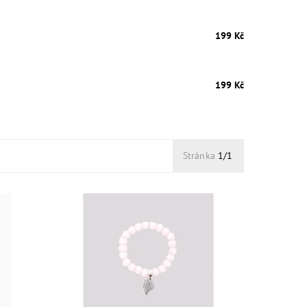
199 Kč
199 Kč
Stránka
1/1