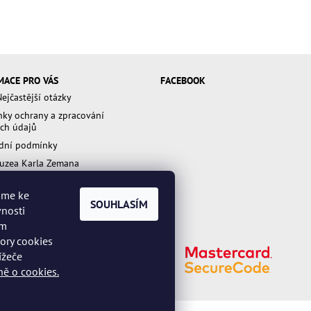
MACE PRO VÁS
FACEBOOK
ejčastější otázky
ky ochrany a zpracování
ch údajů
dní podmínky
uzea Karla Zemana
váme ke
SOUHLASÍM
vnosti
ím
bory cookies
ížeče
ě o cookies.