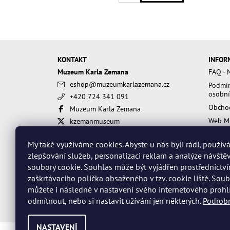
KONTAKT
INFOR
Muzeum Karla Zemana
FAQ - N
eshop
@
muzeumkarlazemana.cz
Podmín
osobní
+420 724 341 091
Obcho
Muzeum Karla Zemana
Web M
kzemanmuseum
muzeumkarlazemana
My také využíváme cookies. Abyste u nás byli rádi, použí
zlepšování služeb, personalizaci reklam a analýze návště
soubory cookie. Souhlas může být vyjádřen prostřednictv
zaškrtávacího políčka obsaženého v tzv. cookie liště. Sou
můžete i následně v nastavení svého internetového prohl
odmítnout, nebo si nastavit užívání jen některých.
Podrobn
NASTAVENÍ