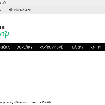
9 KČ!
z
PŘIHLÁŠENÍ
RIČKA
DOPLŇKY
PAPÍROVÝ SVĚT
DÁRKY
KNIHY
jako vystřiženým z Barona Prášila...