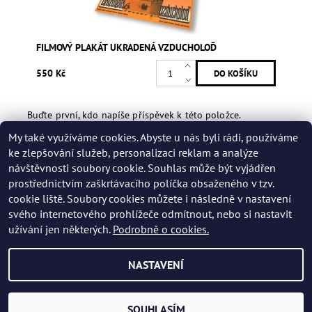
FILMOVÝ PLAKÁT UKRADENÁ VZDUCHOLOĎ
550 Kč
Buďte první, kdo napíše příspěvek k této položce.
My také využíváme cookies. Abyste u nás byli rádi, používáme
Přidat hodnocení
ke zlepšování služeb, personalizaci reklam a analýze
návštěvnosti soubory cookie. Souhlas může být vyjádřen
prostřednictvím zaškrtávacího políčka obsaženého v tzv.
cookie liště. Soubory cookies můžete i následně v nastavení
svého internetového prohlížeče odmítnout, nebo si nastavit
užívání jen některých.
Podrobně o cookies.
NASTAVENÍ
2026 © Muzeum Karla Zemana, všechna práva vyhrazena
Vytvořil Shoptet
SOUHLASÍM