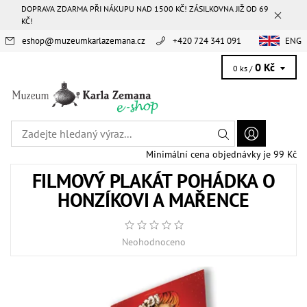
DOPRAVA ZDARMA PŘI NÁKUPU NAD 1500 KČ! ZÁSILKOVNA JIŽ OD 69
KČ!
eshop
@
muzeumkarlazemana.cz
+420 724 341 091
ENG
0 Kč
0 ks /
Minimální cena objednávky je 99 Kč
FILMOVÝ PLAKÁT POHÁDKA O
HONZÍKOVI A MAŘENCE
Neohodnoceno