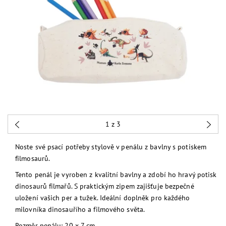
1
z 3
Noste své psací potřeby stylově v penálu z bavlny s potiskem
filmosaurů.
Tento penál je vyroben z kvalitní bavlny a zdobí ho hravý potisk
dinosaurů filmařů. S praktickým zipem zajišťuje bezpečné
uložení vašich per a tužek. Ideální doplněk pro každého
milovníka dinosauřího a filmového světa.
Rozměr penálu: 20 x 7 cm