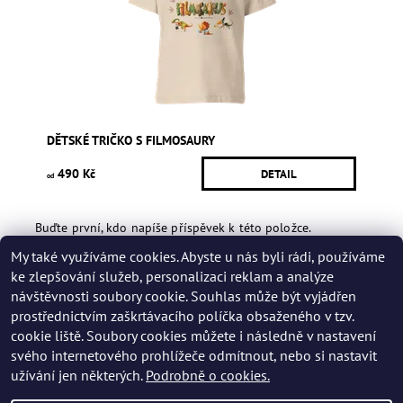
DĚTSKÉ TRIČKO S FILMOSAURY
490 Kč
DETAIL
od
Buďte první, kdo napíše příspěvek k této položce.
My také využíváme cookies. Abyste u nás byli rádi, používáme
Přidat hodnocení
ke zlepšování služeb, personalizaci reklam a analýze
návštěvnosti soubory cookie. Souhlas může být vyjádřen
prostřednictvím zaškrtávacího políčka obsaženého v tzv.
cookie liště. Soubory cookies můžete i následně v nastavení
svého internetového prohlížeče odmítnout, nebo si nastavit
užívání jen některých.
Podrobně o cookies.