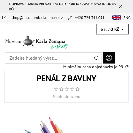
DOPRAVA ZDARMA PŘI NÁKUPU NAD 1500 KČ! ZÁSILKOVNA JIŽ OD 69
KČ!
eshop
@
muzeumkarlazemana.cz
+420 724 341 091
ENG
0 Kč
0 ks /
Minimální cena objednávky je 99 Kč
PENÁL Z BAVLNY
Neohodnoceno