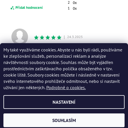
2
0x
Přidat hodnocení
1
0x
|
24.3.2025
My také využíváme cookies. Abyste u nás byli rádi, používáme
Jsem nadšená. Doporučuji všem. Krásně doplněné zvukem z filmu.
ke zlepšování služeb, personalizaci reklam a analýze
návštěvnosti soubory cookie. Souhlas může být vyjádřen
prostřednictvím zaškrtávacího políčka obsaženého v tzv.
cookie liště. Soubory cookies můžete i následně v nastavení
svého internetového prohlížeče odmítnout, nebo si nastavit
užívání jen některých.
Podrobně o cookies.
Souhlasím s
Obchodními podmínkami
a
Podmínkami ochrany a zpracování osobních
NASTAVENÍ
údajů.
2026 © Muzeum Karla Zemana, všechna práva vyhrazena
Vytvořil Shoptet
SOUHLASÍM