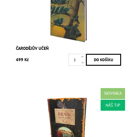
ČARODĚJŮV UČEŇ
499 Kč
NOVINKA
NÁŠ TIP