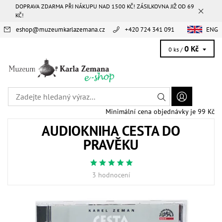
DOPRAVA ZDARMA PŘI NÁKUPU NAD 1500 KČ! ZÁSILKOVNA JIŽ OD 69
KČ!
eshop
@
muzeumkarlazemana.cz
+420 724 341 091
ENG
0 Kč
0 ks /
Minimální cena objednávky je 99 Kč
AUDIOKNIHA CESTA DO
PRAVĚKU
3 hodnocení