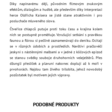
Díky napínavému ději, původním filmovým zvukovým
efektům, dialogům a hudbě, ale především díky interpretaci
herce Oldřicha Kaisera se jistě stane atraktivním i pro
posluchače mluveného slova.
Čtveřice chlapců putuje proti toku času a krajina kolem
nich se postupně proměňuje. Vzrušující setkání s pravěkou
faunou a flórou si pečlivě zaznamenávají do deníku. Ocitají
se v různých údobích a prostředích. Navštíví pračlověčí
jeskyni s nástěnnými malbami a v jedné z klíčových epizod
se stanou svědky souboje druhohorních veleještěrů. Přes
džungli přesliček a plavuní nakonec doplují až k moři v
prvohorách. Najdou tam živého trilobita, jehož novodobý
pozůstatek byl motivem jejich výpravy.
PODOBNÉ PRODUKTY