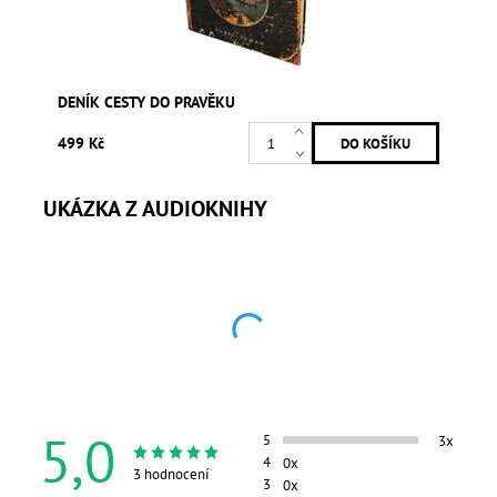
DENÍK CESTY DO PRAVĚKU
499 Kč
UKÁZKA Z AUDIOKNIHY
5,0
5
3x
4
0x
3 hodnocení
3
0x