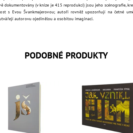
vě dokumentovány (v knize je 415 reprodukcí) jsou jeho scénografie, kres
nost s Evou Švankmajerovou; autoři rovněž upozorňují na četné umělec
 utvářejí autorovu ojedinělou a osobitou imaginaci.
PODOBNÉ PRODUKTY