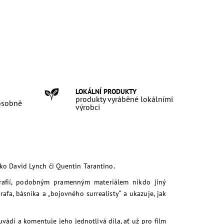
LOKÁLNÍ PRODUKTY
produkty vyráběné lokálními
 osobně
výrobci
ako David Lynch či Quentin Tarantino.
afií, podobným pramenným materiálem nikdo jiný
rafa, básníka a „bojovného surrealisty“ a ukazuje, jak
uvádí a komentuje jeho jednotlivá díla, ať už pro film