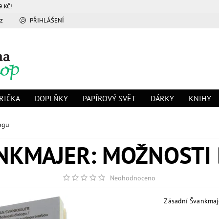
9 KČ!
z
PŘIHLÁŠENÍ
RIČKA
DOPLŇKY
PAPÍROVÝ SVĚT
DÁRKY
KNIHY
ogu
NKMAJER: MOŽNOSTI
Neohodnoceno
Zásadní Švankmaje