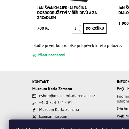
JAN ŠVANKMAJER: ALENČINA
JAN Š
DOBRODRUŽSTVÍ V ŘÍŠI DIVŮ A ZA
DIAL
ZRCADLEM
1 900
700 Kč
Buďte první, kdo napíše příspěvek k této položce.
Přidat hodnocení
KONTAKT
INFOR
Muzeum Karla Zemana
FAQ - N
eshop
@
muzeumkarlazemana.cz
Podmín
osobní
+420 724 341 091
Obcho
Muzeum Karla Zemana
Web M
kzemanmuseum
muzeumkarlazemana