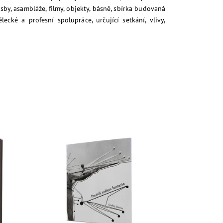
by, asambláže, filmy, objekty, básně, sbírka budovaná
ké a profesní spolupráce, určující setkání, vlivy,