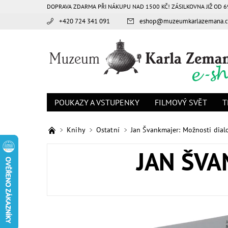
DOPRAVA ZDARMA PŘI NÁKUPU NAD 1500 KČ! ZÁSILKOVNA JIŽ OD 6
+420 724 341 091
eshop
@
muzeumkarlazemana.c
POUKAZY A VSTUPENKY
FILMOVÝ SVĚT
T
Knihy
Ostatní
Jan Švankmajer: Možnosti dial
JAN ŠVA