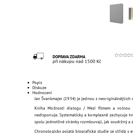
DOPRAVA ZDARMA
při nákupu nad 1500 Kč
Popis
Diskuze
Hodnocení
Jan Švankmajer (1934) je jednou z neoriginálnějších 
Kniha Možnosti dialogu / Mezi filmem a volnou
nedisponuje. Systematicky a komplexně zachycuje tvůrč
spolu jednotlivé stránky rozmlouvají, jak soudržný a 
Chronologicky pojatá biografická studie se střídá s e