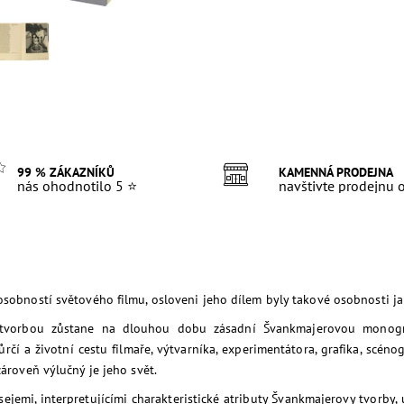
99 % ZÁKAZNÍKŮ
KAMENNÁ PRODEJNA
nás ohodnotilo 5 ⭐
navštivte prodejnu
osobností světového filmu, osloveni jeho dílem byly takové osobnosti j
 tvorbou zůstane na dlouhou dobu zásadní Švankmajerovou monogr
í a životní cestu filmaře, výtvarníka, experimentátora, grafika, scénog
zároveň výlučný je jeho svět.
sejemi, interpretujícími charakteristické atributy Švankmajerovy tvorby, 