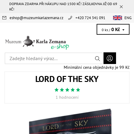
DOPRAVA ZDARMA PŘI NÁKUPU NAD 1500 KČ! ZÁSILKOVNA JIŽ OD 69
KČ!
eshop
@
muzeumkarlazemana.cz
+420 724 341 091
ENG
0 Kč
0 ks /
Minimální cena objednávky je 99 Kč
LORD OF THE SKY
1 hodnocení