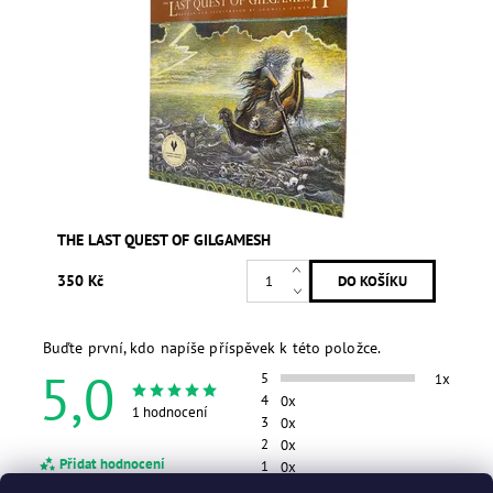
THE LAST QUEST OF GILGAMESH
350 Kč
Buďte první, kdo napíše příspěvek k této položce.
5,0
5
1x
4
0x
1 hodnocení
3
0x
2
0x
Přidat hodnocení
1
0x