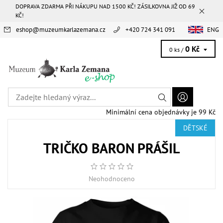
DOPRAVA ZDARMA PŘI NÁKUPU NAD 1500 KČ! ZÁSILKOVNA JIŽ OD 69
KČ!
eshop
@
muzeumkarlazemana.cz
+420 724 341 091
ENG
0 Kč
0 ks /
Minimální cena objednávky je 99 Kč
DĚTSKÉ
TRIČKO BARON PRÁŠIL
Neohodnoceno