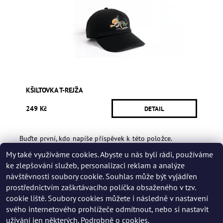
KŠILTOVKA T-REJŽA
249 Kč
DETAIL
Buďte první, kdo napíše příspěvek k této položce.
My také využíváme cookies. Abyste u nás byli rádi, používáme
Přidat hodnocení
ke zlepšování služeb, personalizaci reklam a analýze
návštěvnosti soubory cookie. Souhlas může být vyjádřen
prostřednictvím zaškrtávacího políčka obsaženého v tzv.
cookie liště. Soubory cookies můžete i následně v nastavení
svého internetového prohlížeče odmítnout, nebo si nastavit
užívání jen některých.
Podrobně o cookies.