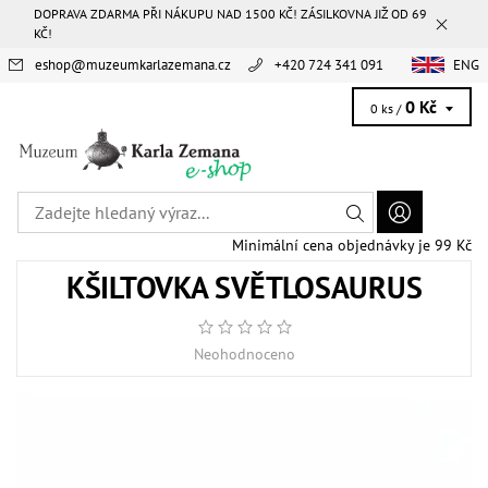
DOPRAVA ZDARMA PŘI NÁKUPU NAD 1500 KČ! ZÁSILKOVNA JIŽ OD 69
KČ!
eshop
@
muzeumkarlazemana.cz
+420 724 341 091
ENG
0 Kč
0 ks /
Minimální cena objednávky je 99 Kč
KŠILTOVKA SVĚTLOSAURUS
Neohodnoceno