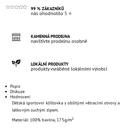
99 % ZÁKAZNÍKŮ
nás ohodnotilo 5 ⭐
KAMENNÁ PRODEJNA
navštivte prodejnu osobně
LOKÁLNÍ PRODUKTY
produkty vyráběné lokálními výrobci
Popis
Diskuze
Hodnocení
Dětská sportovní kšiltovka s obšitými větracími otvory a
látkovým suchým zipem.
2
Materiál: 100% bavlna, 175g/m