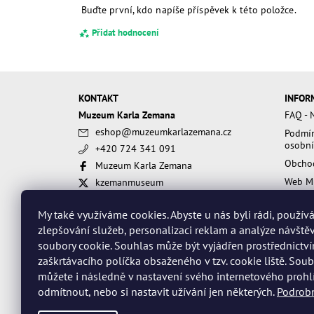
Buďte první, kdo napíše příspěvek k této položce.
Přidat hodnocení
KONTAKT
INFOR
Muzeum Karla Zemana
FAQ - N
eshop
@
muzeumkarlazemana.cz
Podmín
osobní
+420 724 341 091
Obcho
Muzeum Karla Zemana
Web M
kzemanmuseum
muzeumkarlazemana
My také využíváme cookies. Abyste u nás byli rádi, použí
Souhlasím s
Obchodními podmínkami
a
Podmín
zlepšování služeb, personalizaci reklam a analýze návště
soubory cookie. Souhlas může být vyjádřen prostřednictv
zaškrtávacího políčka obsaženého v tzv. cookie liště. Sou
můžete i následně v nastavení svého internetového prohl
odmítnout, nebo si nastavit užívání jen některých.
Podrobn