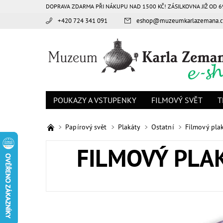
DOPRAVA ZDARMA PŘI NÁKUPU NAD 1500 KČ! ZÁSILKOVNA JIŽ OD 6
+420 724 341 091
eshop
@
muzeumkarlazemana.c
POUKAZY A VSTUPENKY
FILMOVÝ SVĚT
T
Papírový svět
Plakáty
Ostatní
Filmový plak
FILMOVÝ PLAK