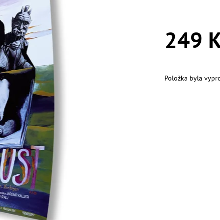
249 K
Položka byla vypr