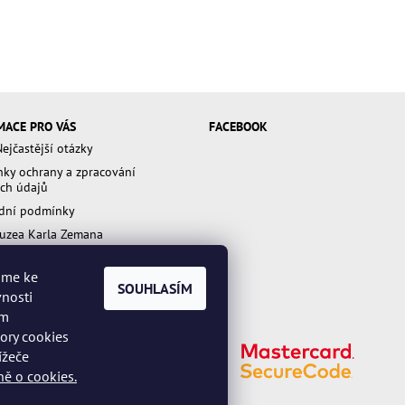
MACE PRO VÁS
FACEBOOK
ejčastější otázky
ky ochrany a zpracování
ch údajů
dní podmínky
uzea Karla Zemana
váme ke
kami ochrany a zpracování osobních údajů.
SOUHLASÍM
vnosti
ím
bory cookies
ížeče
ě o cookies.