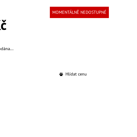
MOMENTÁLNĚ NEDOSTUPNÉ
č
odána...
Hlídat cenu