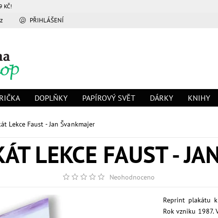
9 KČ!
z
PŘIHLÁŠENÍ
RIČKA
DOPLŇKY
PAPÍROVÝ SVĚT
DÁRKY
KNIHY
át Lekce Faust - Jan Švankmajer
ÁT LEKCE FAUST - J
Neohodnoceno
Reprint plakátu k
Rok vzniku 1987. 