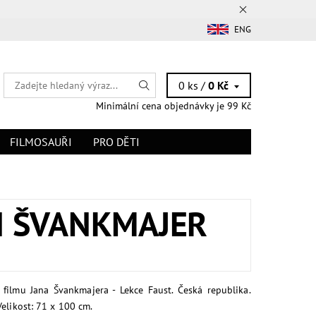
ENG
0 ks /
0 Kč
Minimální cena objednávky je 99 Kč
FILMOSAUŘI
PRO DĚTI
AN ŠVANKMAJER
 filmu Jana Švankmajera - Lekce Faust. Česká republika.
Velikost: 71 x 100 cm.