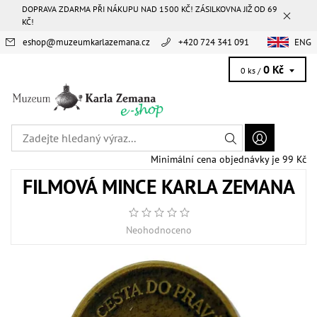
DOPRAVA ZDARMA PŘI NÁKUPU NAD 1500 KČ! ZÁSILKOVNA JIŽ OD 69
KČ!
eshop
@
muzeumkarlazemana.cz
+420 724 341 091
ENG
0 Kč
0 ks /
Minimální cena objednávky je 99 Kč
FILMOVÁ MINCE KARLA ZEMANA
Neohodnoceno