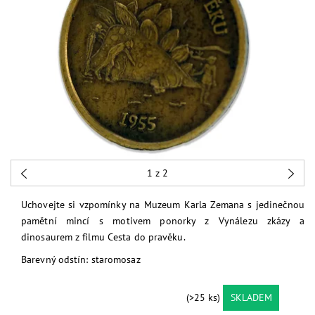
1
z 2
Uchovejte si vzpomínky na Muzeum Karla Zemana s jedinečnou
pamětní mincí s motivem ponorky z Vynálezu zkázy a
dinosaurem z filmu Cesta do pravěku.
Barevný odstín: staromosaz
(>25 ks)
SKLADEM