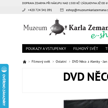
DOPRAVA ZDARMA PŘI NÁKUPU NAD 1500 KČ! ZÁSILKOVNA JIŽ OD 6
+420 724 341 091
eshop
@
muzeumkarlazemana.c
POUKAZY A VSTUPENKY
FILMOVÝ SVĚT
T
Filmový svět
Ostatní
DVD Něco z Alenky - Ja
DVD NĚC