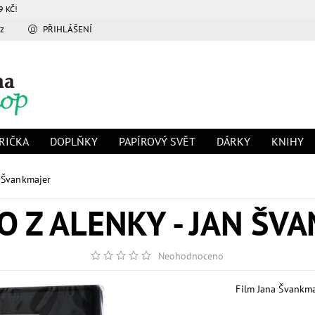
9 KČ!
z
PŘIHLÁŠENÍ
RIČKA
DOPLŇKY
PAPÍROVÝ SVĚT
DÁRKY
KNIHY
n Švankmajer
O Z ALENKY - JAN ŠV
Neohodnoceno
Film Jana Švankm