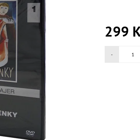
299 K
-