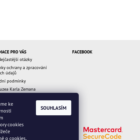
MACE PRO VÁS
FACEBOOK
ejčastější otázky
ky ochrany a zpracování
ch údajů
dní podmínky
uzea Karla Zemana
váme ke
kami ochrany a zpracování osobních údajů.
SOUHLASÍM
vnosti
ím
bory cookies
ížeče
ě o cookies.