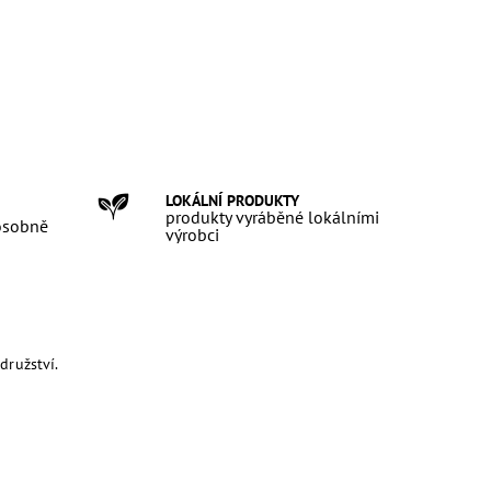
LOKÁLNÍ PRODUKTY
produkty vyráběné lokálními
 osobně
výrobci
družství.