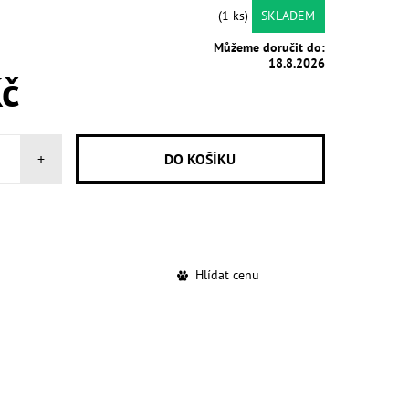
(1 ks)
SKLADEM
Můžeme doručit do:
18.8.2026
č
+
Hlídat cenu