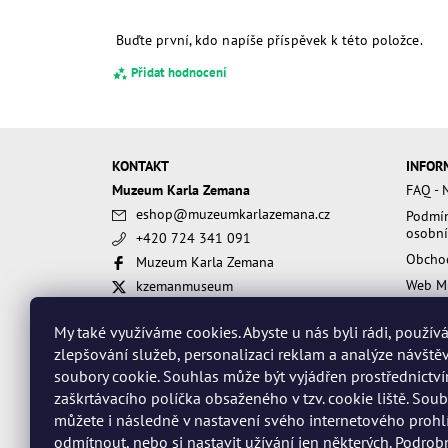
Buďte první, kdo napíše příspěvek k této položce.
Přidat hodnocení
KONTAKT
INFOR
Muzeum Karla Zemana
FAQ - N
eshop
@
muzeumkarlazemana.cz
Podmín
osobní
+420 724 341 091
Obcho
Muzeum Karla Zemana
Web M
kzemanmuseum
muzeumkarlazemana
My také využíváme cookies. Abyste u nás byli rádi, použí
Souhlasím s
Obchodními podmínkami
a
Podmín
zlepšování služeb, personalizaci reklam a analýze návště
soubory cookie. Souhlas může být vyjádřen prostřednictv
zaškrtávacího políčka obsaženého v tzv. cookie liště. Sou
můžete i následně v nastavení svého internetového prohl
odmítnout, nebo si nastavit užívání jen některých.
Podrobn