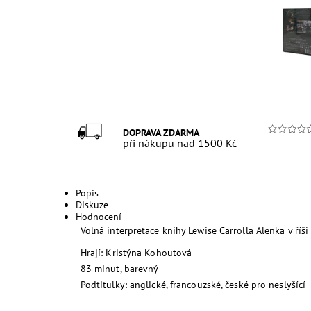
DOPRAVA ZDARMA
při nákupu nad 1500 Kč
Popis
Diskuze
Hodnocení
Volná interpretace knihy Lewise Carrolla Alenka v říš
Hrají: Kristýna Kohoutová
83 minut, barevný
Podtitulky: anglické, francouzské, české pro neslyšící