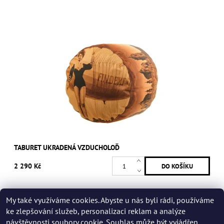
TABURET UKRADENÁ VZDUCHOLOĎ
2 290 Kč
My také využíváme cookies. Abyste u nás byli rádi, používáme
ke zlepšování služeb, personalizaci reklam a analýze
24
položek celkem
návštěvnosti soubory cookie. Souhlas může být vyjádřen