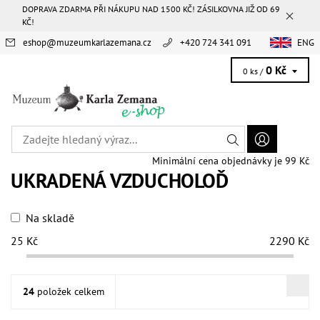
DOPRAVA ZDARMA PŘI NÁKUPU NAD 1500 KČ! ZÁSILKOVNA JIŽ OD 69
KČ!
eshop
@
muzeumkarlazemana.cz
+420 724 341 091
ENG
0 Kč
0 ks /
Minimální cena objednávky je 99 Kč
UKRADENÁ VZDUCHOLOĎ
Na skladě
25
Kč
2290
Kč
24
položek celkem