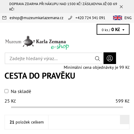
DOPRAVA ZDARMA PŘI NÁKUPU NAD 1500 KČ! ZÁSILKOVNA JIŽ OD 69
KČ!
eshop
@
muzeumkarlazemana.cz
+420 724 341 091
ENG
0 Kč
0 ks /
Minimální cena objednávky je 99 Kč
CESTA DO PRAVĚKU
Na skladě
25
Kč
599
Kč
21
položek celkem